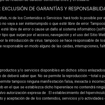
EB: EXCLUSIÓN DE GARANTÍAS Y RESPONSABILI
io Web, ni de los Contenidos o Servicios. hará todo lo posible po
b no vaya a ser ininterrumpido o que esté libre de error. Tampoc
esté libre de error o cause un daño al sistema informático (sof
 tipo que surjan por el acceso, navegación y el uso del Sitio Web
or la introducción de virus. tampoco se hace responsable de lo
ce responsable en modo alguno de las caídas, interrupciones, fa
 productos y/o servicios disponibles en dichos sitios enlazados.
Web de deberá saber que: No se permite la reproducción —total o
permite tampoco ninguna manifestación falsa, inexacta o incorrec
 web en el que se establezca dicho hiperenlace no contendrá nin
lvo autorización expresa de . El establecimiento del hipervínculo
ento y aceptación de de los contenidos, servicios y/o actividades