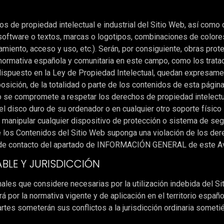
hos de propiedad intelectual e industrial del Sitio Web, así com
 software o textos, marcas o logotipos, combinaciones de colores
iento, acceso y uso, etc.). Serán, por consiguiente, obras prot
 normativa española y comunitaria en este campo, como los tratado
ispuesto en la Ley de Propiedad Intelectual, quedan expresamente
osición, de la totalidad o parte de los contenidos de esta págin
rio se compromete a respetar los derechos de propiedad intelectua
 el disco duro de su ordenador o en cualquier otro soporte físic
, o manipular cualquier dispositivo de protección o sistema de seg
 los Contenidos del Sitio Web suponga una violación de los dere
s de contacto del apartado de INFORMACIÓN GENERAL de este Av
ABLE Y JURISDICCIÓN
nales que considere necesarias por la utilización indebida del S
á por la normativa vigente y de aplicación en el territorio español
partes someterán sus conflictos a la jurisdicción ordinaria somet