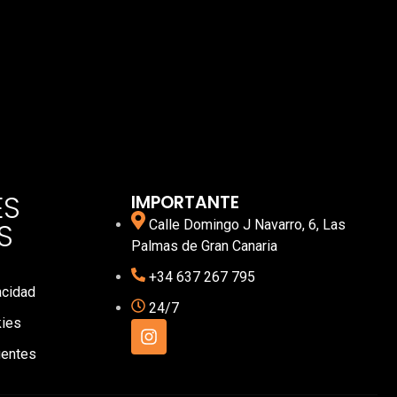
ES
IMPORTANTE
S
Calle Domingo J Navarro, 6, Las
Palmas de Gran Canaria
+34 637 267 795
acidad
24/7
kies
uentes