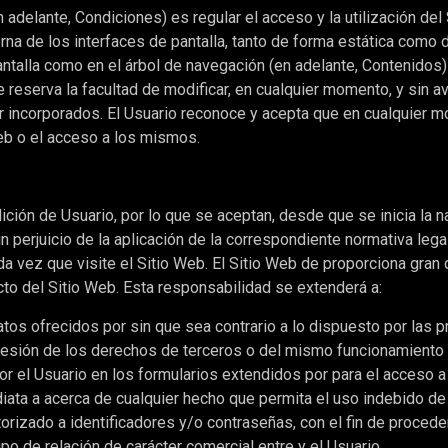
adelante, Condiciones) es regular el acceso y la utilización del
na de los interfaces de pantalla, tanto de forma estática como d
ntalla como en el árbol de navegación (en adelante, Contenidos)
 reserva la facultad de modificar, en cualquier momento, y sin av
r incorporados. El Usuario reconoce y acepta que en cualquier m
eb o el acceso a los mismos.
dición de Usuario, por lo que se aceptan, desde que se inicia la 
in perjuicio de la aplicación de la correspondiente normativa leg
da vez que visite el Sitio Web. El Sitio Web de proporciona gran 
to del Sitio Web. Esta responsabilidad se extenderá a:
tos ofrecidos por sin que sea contrario a lo dispuesto por las p
lesión de los derechos de terceros o del mismo funcionamiento 
or el Usuario en los formularios extendidos por para el acceso a
iata a acerca de cualquier hecho que permita el uso indebido de 
torizado a identificadores y/o contraseñas, con el fin de procede
o de relación de carácter comercial entre y el Usuario.