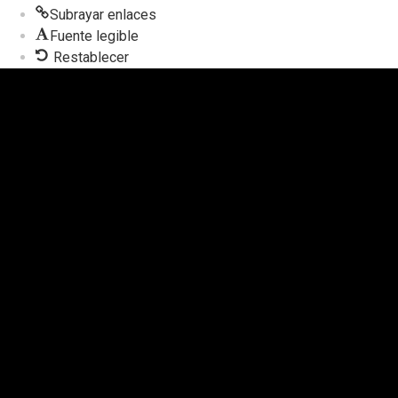
Subrayar enlaces
Fuente legible
Restablecer