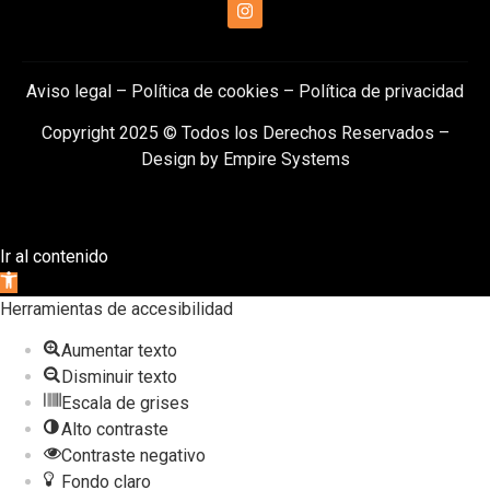
Aviso legal
–
Política de cookies
–
Política de privacidad
Copyright 2025 © Todos los Derechos Reservados –
Design by
Empire Systems
Ir al contenido
Abrir
barra
Herramientas de accesibilidad
de
Aumentar texto
herramientas
Disminuir texto
Escala de grises
Alto contraste
Contraste negativo
Fondo claro